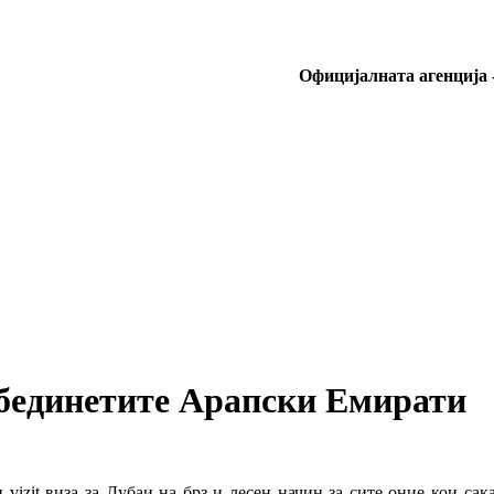
Oфицијалната агенција 
Обединетите Арапски Емирати
 vizit виза за Дубаи на брз и лесен начин за сите оние кои с