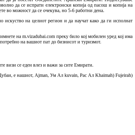
оволно да се испрати електронски копија од пасош и копија на
ете во можност да се очекува, но 5-6 работни дена.
о искуство на целиот регион и да научат како да ги исполнат
имнете на m.vizadubai.com преку било кој мобилен уред кој има
 потребно на вашиот пат до бизнисот и туризмот.
те визи се еден влез и важи за сите Емирати.
баи, е нашиот, Ajman, Ум Ал kuvain, Рас Ал Khaimah) Fujeirah)