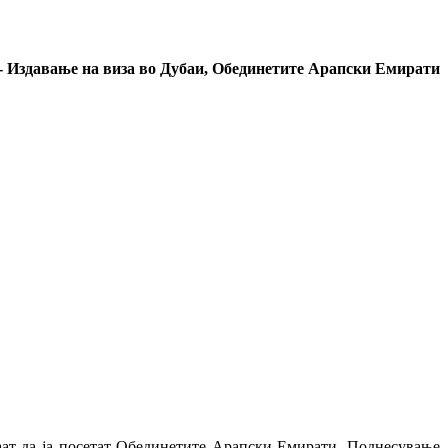
- Издавање на виза во Дубаи, Обединетите Арапски Емирати
акаат да ја посетат Обединетите Арапски Емирати. Поднесување