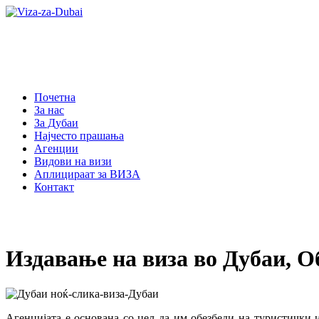
Почетна
За нас
За Дубаи
Најчесто прашања
Агенции
Видови на визи
Аплицираат за ВИЗА
Контакт
Издавање на виза во Дубаи, 
Агенцијата е основана со цел да им обезбеди на туристички и