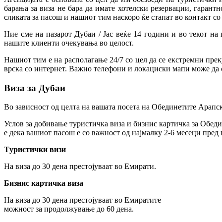
барања за виза не бара да имате хотелски резервации, гарант
сликата за пасош и нашиот тим наскоро ќе стапат во контакт со 
Ние сме на пазарот Дубаи / Јас веќе 14 години и во текот н
нашите клиенти очекувања во целост.
Нашиот тим е на располагање 24/7 со цел да се екстремни прек
врска со интернет. Важно телефони и локациски мапи може да с
Виза за Дубаи
Во зависност од целта на вашата посета на Обединетите Арапски
Услов за добивање туристичка виза и бизнис картичка за Обеди
е дека вашиот пасош е со важност од најмалку 2-6 месеци пред
Tуристички визи
На виза до 30 дена престојуваат во Емирати.
Бизнис картичка виза
На виза до 30 дена престојуваат во Емиратите
можност за продолжување до 60 дена.