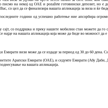
но писмо на некој од ОАЕ и pozažete готовински депозит, но е д
Вас, со цел да се финализира вашата апликација за виза и ќе бид
а последните години од успешно работење ние апсорбира огромн
у сајт, со поддршка и преку нашите мобилни стан можете да го с
е најде на нашата апликација која може да биде во можност да е
 Емирати визи може да се издаде за период од 30 до 60 дена. Си
нетите Арапски Емирати (ОАЕ), и седумте Емирати (Абу Даби, Ду
 поднесување на вашата апликација.