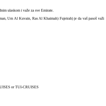
ednim ulaskom i važe za sve Emirate.
jman, Um Al Kuvain, Ras Al Khaimah) Fujeirah) je da vaš pasoš važi
-CRUISES or TUI-CRUISES