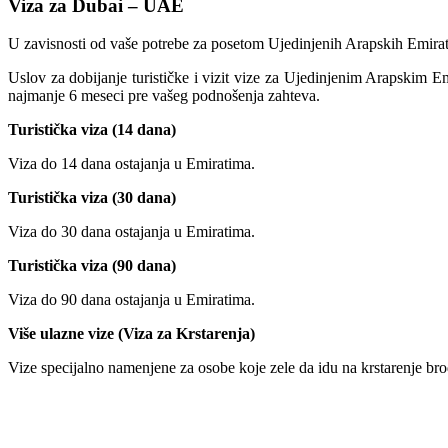
Viza za Dubai – UAE
U zavisnosti od vaše potrebe za posetom Ujedinjenih Arapskih Emirata 
Uslov za dobijanje turističke i vizit vize za Ujedinjenim Arapski
najmanje 6 meseci pre vašeg podnošenja zahteva.
Turistička viza (14 dana)
Viza do 14 dana ostajanja u Emiratima.
Turistička viza (30 dana)
Viza do 30 dana ostajanja u Emiratima.
Turistička viza (90 dana)
Viza do 90 dana ostajanja u Emiratima.
Više ulazne vize (Viza za Krstarenja)
Vize specijalno namenjene za osobe koje zele da idu na krstar