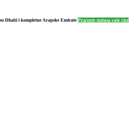
Abu Dhabi i kompletne Arapske Emirate
Praćenje statusa vaše vize