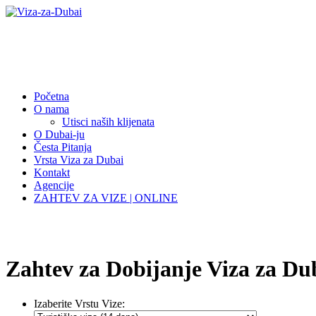
Početna
O nama
Utisci naših klijenata
O Dubai-ju
Česta Pitanja
Vrsta Viza za Dubai
Kontakt
Agencije
ZAHTEV ZA VIZE | ONLINE
Zahtev za Dobijanje Viza za Du
Izaberite Vrstu Vize: