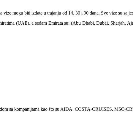
vize mogu biti izdate u trajanju od 14, 30 i 90 dana. Sve vize su sa j
m Emiratima (UAE), a sedam Emirata su: (Abu Dhabi, Dubai, Sharjah, A
enje brodom sa kompanijama kao što su AIDA, COSTA-CRUISES, MSC