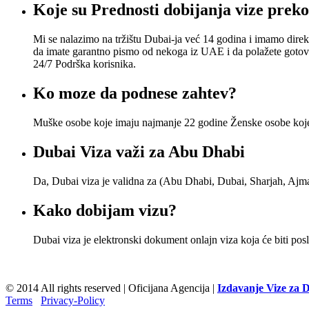
Koje su Prednosti dobijanja vize prek
Mi se nalazimo na tržištu Dubai-ja već 14 godina i imamo direk
da imate garantno pismo od nekoga iz UAE i da polažete gotovi
24/7 Podrška korisnika.
Ko moze da podnese zahtev?
Muške osobe koje imaju najmanje 22 godine Ženske osobe koje 
Dubai Viza važi za Abu Dhabi
Da, Dubai viza je validna za (Abu Dhabi, Dubai, Sharjah, Aj
Kako dobijam vizu?
Dubai viza je elektronski dokument onlajn viza koja će biti pos
© 2014 All rights reserved | Oficijana Agencija |
Izdavanje Vize za 
Terms
Privacy-Policy