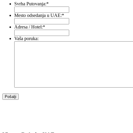
Svrha Putovanja:
*
Mesto odsedanja u UAE:
*
Adresa / Hotel:
*
Vaša poruka: