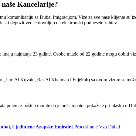
o naše Kancelarije?
tnu komunikaciju sa Dubai Imigracijom. Vize za sve nase klijente su i
nski depozit već je dovoljno da elektronski podnesete zahtev.
imaju najmanje 23 gidine. Osobe mlađe od 22 godine mogu dobiti vizu
man, Um Al Kuvain, Ras Al Khaimah i Fujeirah) sa ovom vizom se može
lata putem e-pošte i morate da je odštampate i pokažete pri ulasku u Du
Dubai, Ujedinjene Arapske Emirate
| Procesiranje Vza Dubai