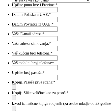
Upišite puno Ime i Prezime:
*
Datum Polaska u UAE:
*
Datum Povratka iz UAE:
*
Vaša E-mail adresa:
*
Vaša adresa stanovanja:
*
Vaš kućcni broj telefona:
*
Vaš mobilni broj telefona:
*
Upisite broj pasoša:
*
Kopija Pasoša prva strana:
*
Kopija Slike veličine kao za pasoš:
*
Izvod iz maticne knjige rodjenih (za osobe mladje od 23 godine